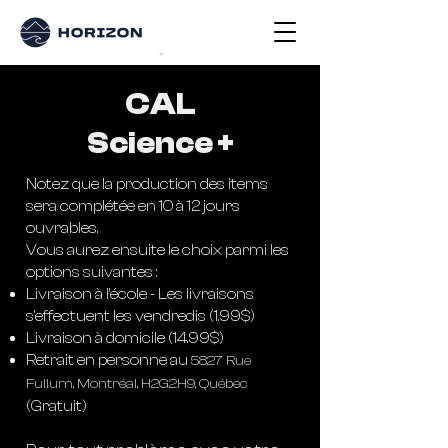
CAL
Science +
Notez que la production des items
sera complétée en 10 à 12 jours
ouvrables.
Vous aurez ensuite le choix parmi les
options suivantes :
Livraison à l’école - Les livraisons
s'effectuent les vendredis (1.99$)
Livraison à domicile (14.99$)
Retrait en personne au
5827 Rue
Fullum, Montréal, H2G2H9, Québec
(Gratuit)