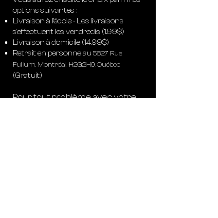
options suivantes :
Livraison à l’école - Les livraisons
s'effectuent les vendredis (1.99$)
Livraison à domicile (14.99$)
Retrait en personne au
5827 Rue
Fullum, Montréal, H2G2H9, Québec
(Gratuit)
Pour tout problème avec votre
commande, contactez-nous à
l’adresse suivante
:
contact@horizonsport.shop