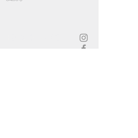
Informations
Vêtements personnalisés
Connexion
Mon panier
Contact
À propos
Nous contacter
Infolettre
FAQ