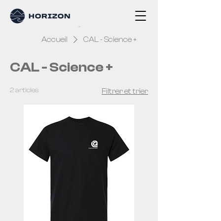
Accueil
CAL - Science +
CAL - Science +
2 articles
Filtrer et trier