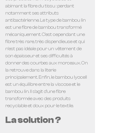
abimant la fibre du tissu : perdant 
notamment ses attributs 
antibactérienne. Le type de bambou lin 
est une fibre de bambou transformé 
mécaniquement. C’est cependant une 
fibre très rare, très dispendieuse et qui 
n’est pas idéale pour un vêtement de 
son épaisseur et ses difficultés à 
donner des courbes aux morceaux. On 
la retrouve dans la literie 
principalement. Enfin, le bambou lyocell 
est un équilibre entre la viscose et le 
bambou lin. Il s’agit d’une fibre 
transformée avec des produits 
recyclable et doux pour le textile.
La solution ?