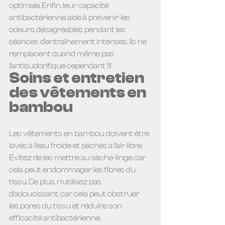
optimale. Enfin, leur capacité 
antibactérienne aide à prévenir les 
odeurs désagréables pendant les 
séances d'entraînement intenses. Ils ne 
remplacent quand même pas 
l’antisudorifique cependant !!! 
Soins et entretien 
des vêtements en 
bambou
Les vêtements en bambou doivent être 
lavés à l'eau froide et séchés à l'air libre. 
Évitez de les mettre au sèche-linge, car 
cela peut endommager les fibres du 
tissu. De plus, n'utilisez pas 
d'adoucissant, car cela peut obstruer 
les pores du tissu et réduire son 
efficacité antibactérienne.