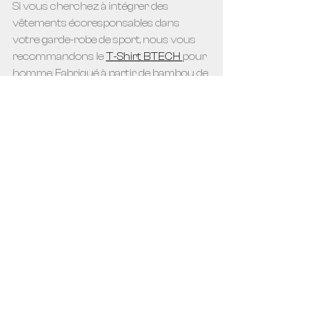
Si vous cherchez à intégrer des 
vêtements écoresponsables dans 
votre garde-robe de sport, nous vous 
recommandons le 
T-Shirt BTECH
pour 
homme. Fabriqué à partir de bambou de 
haute qualité, une fibre de bambou 
lyocell de troisième génération, ce t-
shirt est doux, résistant et écologique. 
Les produits utilisés pour la 
transformation sont réutilisés jusqu’à 
1000 utilisations, sont organiques, doux 
pour le textile lui permettant de garder 
toutes ses propriétés et sont 
respectueux de l’environnement. Le 
T-
Shirt BTECH 
est le meilleur chandail de 
sport écoresponsable, à notre avis, en 
alliant respirabilité, douceur, confort, 
extensibilité, durabilité et style.  