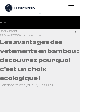
Post
Joel Vincent
27 févr. 2023
3 min de lecture
Les avantages des
vêtements en bambou :
découvrez pourquoi
c'est un choix
écologique !
Dernière mise à jour :
8 juin 2023