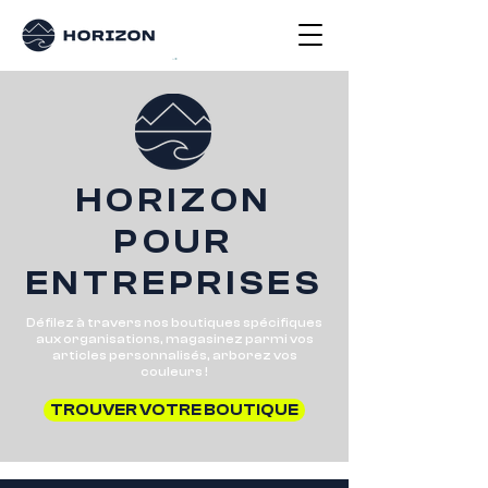
HORIZON
POUR
ENTREPRISES
Défilez à travers nos boutiques spécifiques
aux organisations, magasinez parmi vos
articles personnalisés, arborez vos
couleurs !
TROUVER VOTRE BOUTIQUE