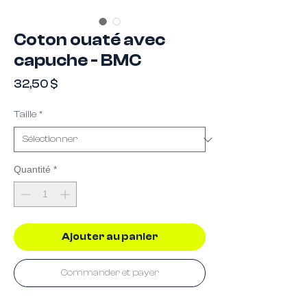
Coton ouaté avec
capuche - BMC
Prix
32,50 $
Taille
*
Quantité
*
Ajouter au panier
Commander et payer