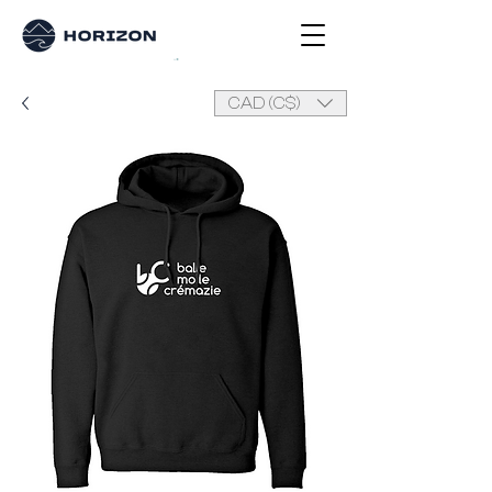
CAD (C$)