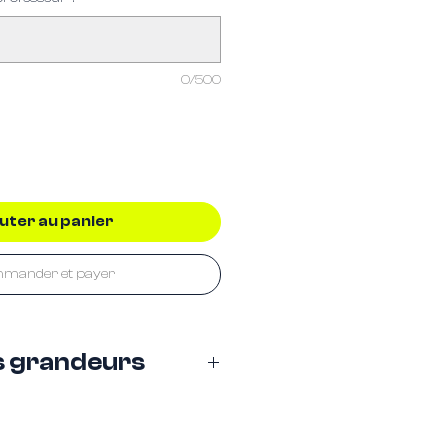
0/500
uter au panier
mander et payer
s grandeurs
BlendTM Hooded Sweatshirt
ENTS