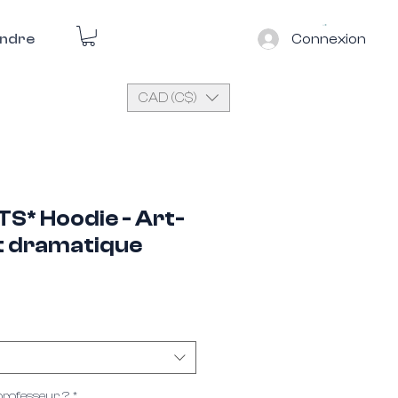
Connexion
ndre
CAD (C$)
S* Hoodie - Art-
t dramatique
éessayer.
 professeur ?
*