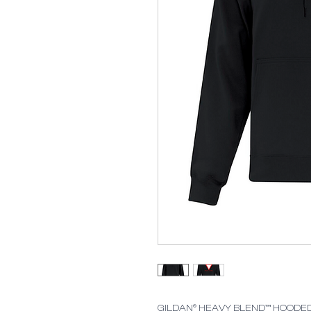
GILDAN® HEAVY BLEND™ HOODED