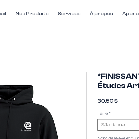
eil
Nos Produits
Services
À propos
Appre
*FINISSANT
Études Ar
Prix
30,50 $
Taille
*
Ce widget ne s'est pas chargé
Sélectionner
Veuillez actualiser la page pour r
Nom de l'élève et du