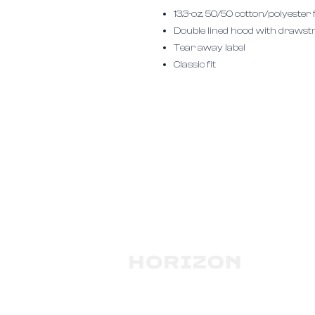
13.3-oz, 50/50 cotton/polyester 
Double lined hood with drawst
Tear away label
Classic fit