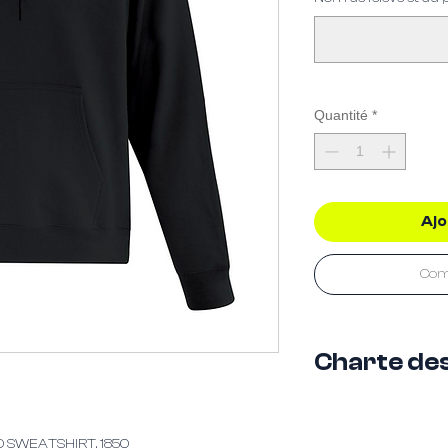
Quantité
*
Ajo
Com
Charte de
1850 - GILDAN® Heavy 
GARMENT MEASUREM
Size
 SWEATSHIRT. 1850