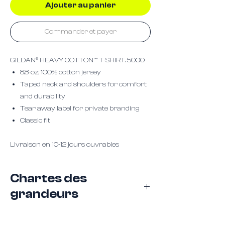
Ajouter au panier
Commander et payer
GILDAN® HEAVY COTTON™ T-SHIRT. 5000
8.8-oz, 100% cotton jersey
Taped neck and shoulders for comfort
and durability
Tear away label for private branding
Classic fit
Livraison en 10-12 jours ouvrables
Chartes des
grandeurs
5000 - GILDAN® Heavy CottonTM T-Shirt