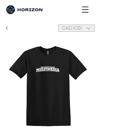
CAD (C$)