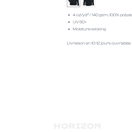
4 oz/yd² / 140 gsm, 100% polyes
UV 50+
Moisture-wicking
Livraison en 10-12 jours ouvrables