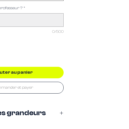
 professeur ?
*
0/500
uter au panier
mander et payer
es grandeurs