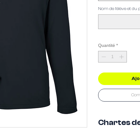
Nom de l'élève et du
Quantité
*
Ajo
Com
Chartes d
En image