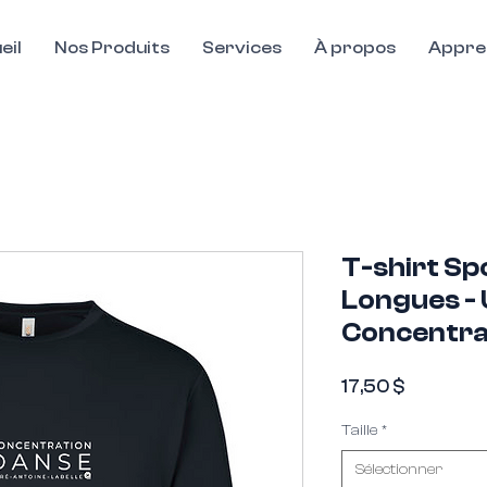
eil
Nos Produits
Services
À propos
Appre
T-shirt S
Longues - 
Concentra
Prix
17,50 $
Ce widget ne s'est pas chargé
Taille
*
Veuillez actualiser la page pour r
Sélectionner