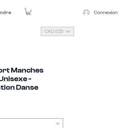
Connexion
ndre
CAD (C$)
port Manches
Unisexe -
tion Danse
éessayer.