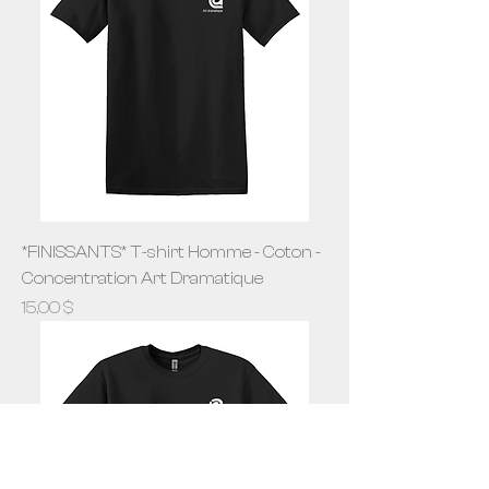
*FINISSANTS* T-shirt Homme - Coton -
Concentration Art Dramatique
Prix
15,00 $