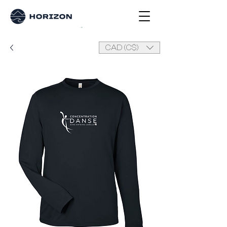
CAD (C$)