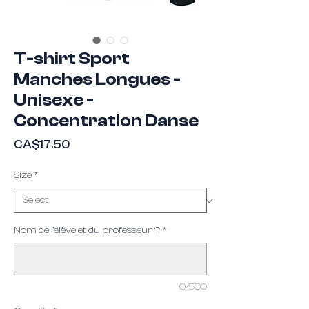
T-shirt Sport
Manches Longues -
Unisexe -
Concentration Danse
Price
CA$17.50
Size
*
Nom de l'élève et du professeur ?
*
0/500